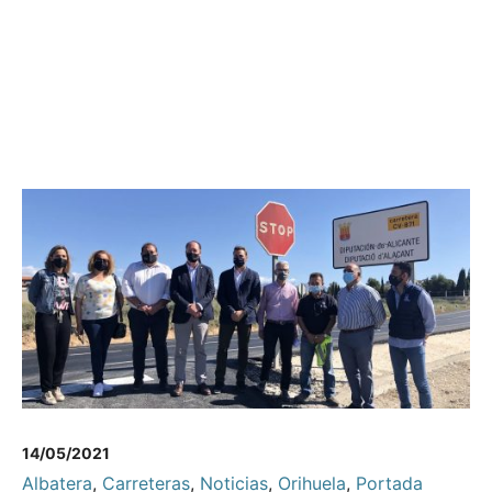
14/05/2021
Albatera
,
Carreteras
,
Noticias
,
Orihuela
,
Portada