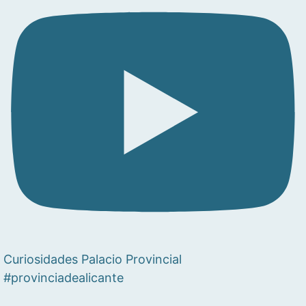
Curiosidades Palacio Provincial
#provinciadealicante