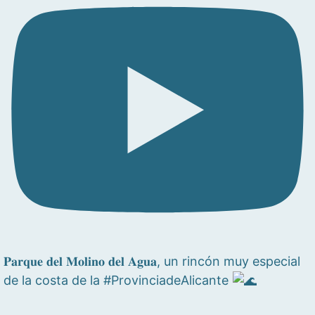
𝐏𝐚𝐫𝐪𝐮𝐞 𝐝𝐞𝐥 𝐌𝐨𝐥𝐢𝐧𝐨 𝐝𝐞𝐥 𝐀𝐠𝐮𝐚, un rincón muy especial
de la costa de la #ProvinciadeAlicante