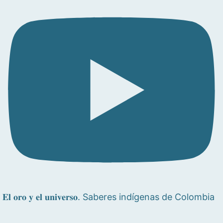
𝐄𝐥 𝐨𝐫𝐨 𝐲 𝐞𝐥 𝐮𝐧𝐢𝐯𝐞𝐫𝐬𝐨. Saberes indígenas de Colombia