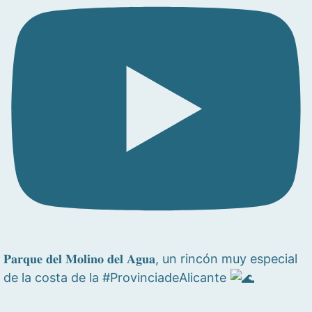
𝐏𝐚𝐫𝐪𝐮𝐞 𝐝𝐞𝐥 𝐌𝐨𝐥𝐢𝐧𝐨 𝐝𝐞𝐥 𝐀𝐠𝐮𝐚, un rincón muy especial
de la costa de la #ProvinciadeAlicante