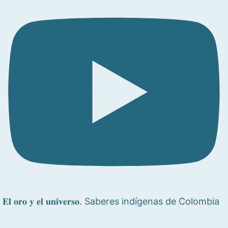
𝐄𝐥 𝐨𝐫𝐨 𝐲 𝐞𝐥 𝐮𝐧𝐢𝐯𝐞𝐫𝐬𝐨. Saberes indígenas de Colombia