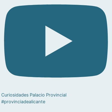
Curiosidades Palacio Provincial
#provinciadealicante