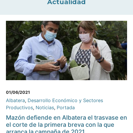
Actualidad
01/06/2021
Albatera
,
Desarrollo Económico y Sectores
Productivos
,
Noticias
,
Portada
Mazón defiende en Albatera el trasvase en
el corte de la primera breva con la que
arranca la campaña de 2021