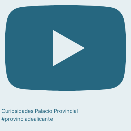
Curiosidades Palacio Provincial
#provinciadealicante