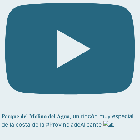
𝐏𝐚𝐫𝐪𝐮𝐞 𝐝𝐞𝐥 𝐌𝐨𝐥𝐢𝐧𝐨 𝐝𝐞𝐥 𝐀𝐠𝐮𝐚, un rincón muy especial
de la costa de la #ProvinciadeAlicante