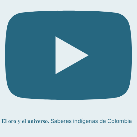
𝐄𝐥 𝐨𝐫𝐨 𝐲 𝐞𝐥 𝐮𝐧𝐢𝐯𝐞𝐫𝐬𝐨. Saberes indígenas de Colombia