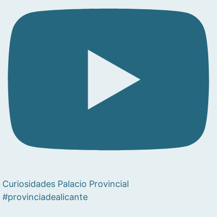
Curiosidades Palacio Provincial
#provinciadealicante