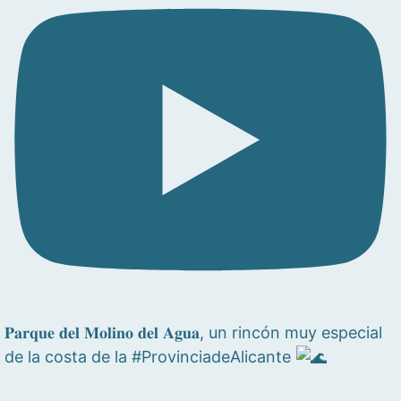
𝐏𝐚𝐫𝐪𝐮𝐞 𝐝𝐞𝐥 𝐌𝐨𝐥𝐢𝐧𝐨 𝐝𝐞𝐥 𝐀𝐠𝐮𝐚, un rincón muy especial
de la costa de la #ProvinciadeAlicante