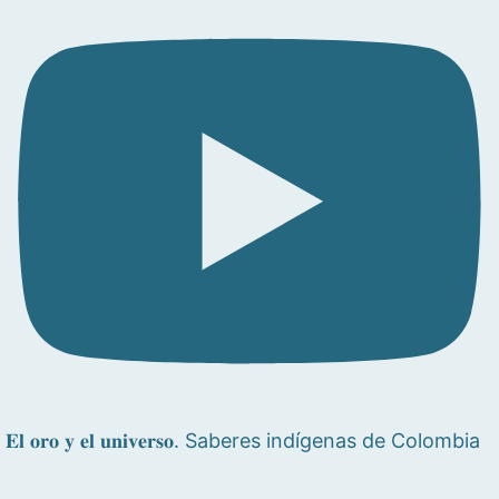
𝐄𝐥 𝐨𝐫𝐨 𝐲 𝐞𝐥 𝐮𝐧𝐢𝐯𝐞𝐫𝐬𝐨. Saberes indígenas de Colombia