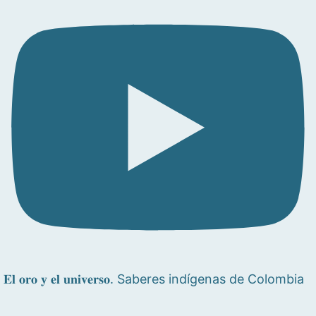
𝐄𝐥 𝐨𝐫𝐨 𝐲 𝐞𝐥 𝐮𝐧𝐢𝐯𝐞𝐫𝐬𝐨. Saberes indígenas de Colombia