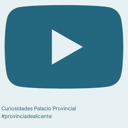
Curiosidades Palacio Provincial
#provinciadealicante