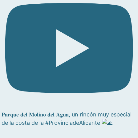
𝐏𝐚𝐫𝐪𝐮𝐞 𝐝𝐞𝐥 𝐌𝐨𝐥𝐢𝐧𝐨 𝐝𝐞𝐥 𝐀𝐠𝐮𝐚, un rincón muy especial
de la costa de la #ProvinciadeAlicante