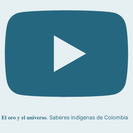
𝐄𝐥 𝐨𝐫𝐨 𝐲 𝐞𝐥 𝐮𝐧𝐢𝐯𝐞𝐫𝐬𝐨. Saberes indígenas de Colombia