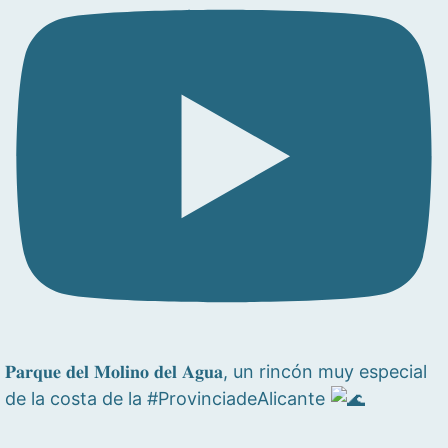
𝐏𝐚𝐫𝐪𝐮𝐞 𝐝𝐞𝐥 𝐌𝐨𝐥𝐢𝐧𝐨 𝐝𝐞𝐥 𝐀𝐠𝐮𝐚, un rincón muy especial
de la costa de la #ProvinciadeAlicante