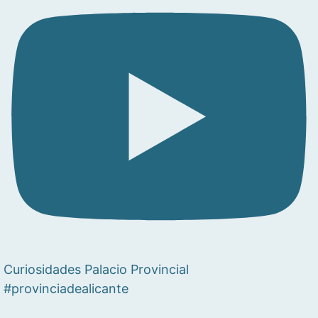
Curiosidades Palacio Provincial
#provinciadealicante