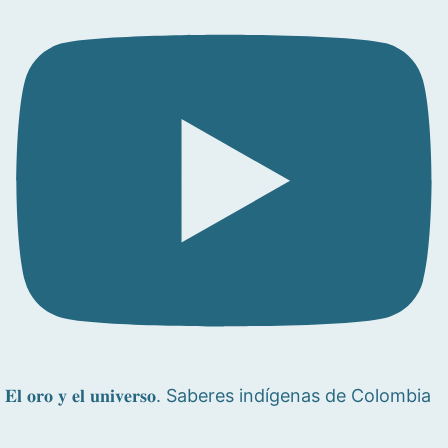
𝐄𝐥 𝐨𝐫𝐨 𝐲 𝐞𝐥 𝐮𝐧𝐢𝐯𝐞𝐫𝐬𝐨. Saberes indígenas de Colombia