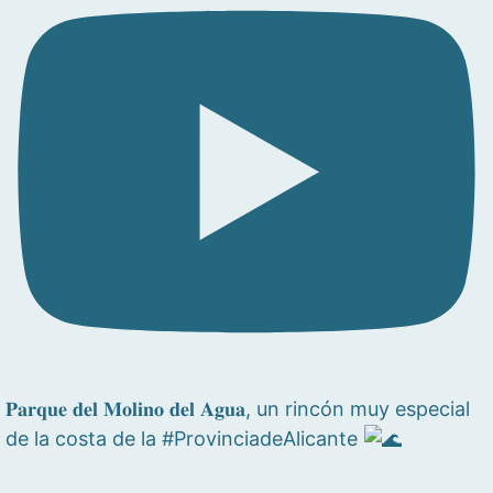
𝐏𝐚𝐫𝐪𝐮𝐞 𝐝𝐞𝐥 𝐌𝐨𝐥𝐢𝐧𝐨 𝐝𝐞𝐥 𝐀𝐠𝐮𝐚, un rincón muy especial
de la costa de la #ProvinciadeAlicante