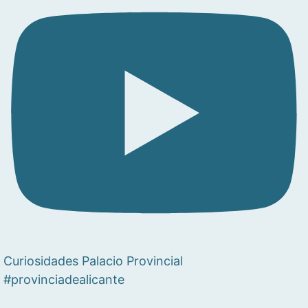
Curiosidades Palacio Provincial
#provinciadealicante