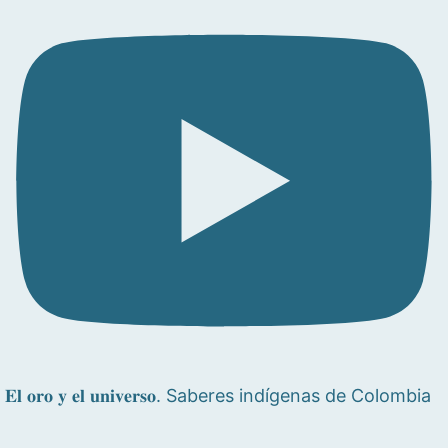
𝐄𝐥 𝐨𝐫𝐨 𝐲 𝐞𝐥 𝐮𝐧𝐢𝐯𝐞𝐫𝐬𝐨. Saberes indígenas de Colombia