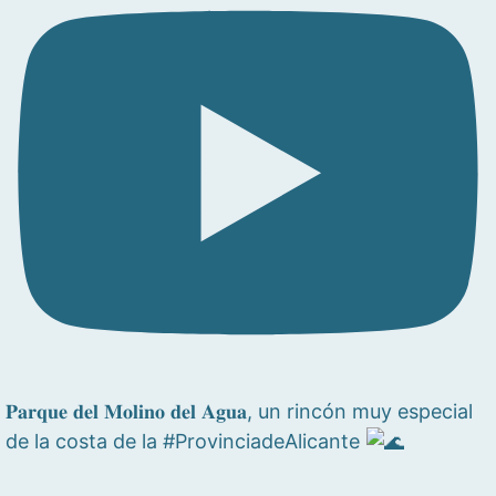
𝐏𝐚𝐫𝐪𝐮𝐞 𝐝𝐞𝐥 𝐌𝐨𝐥𝐢𝐧𝐨 𝐝𝐞𝐥 𝐀𝐠𝐮𝐚, un rincón muy especial
de la costa de la #ProvinciadeAlicante