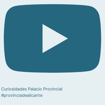
Curiosidades Palacio Provincial
#provinciadealicante