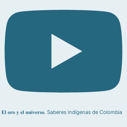
𝐄𝐥 𝐨𝐫𝐨 𝐲 𝐞𝐥 𝐮𝐧𝐢𝐯𝐞𝐫𝐬𝐨. Saberes indígenas de Colombia