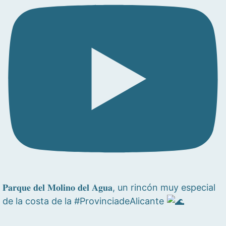
𝐏𝐚𝐫𝐪𝐮𝐞 𝐝𝐞𝐥 𝐌𝐨𝐥𝐢𝐧𝐨 𝐝𝐞𝐥 𝐀𝐠𝐮𝐚, un rincón muy especial
de la costa de la #ProvinciadeAlicante