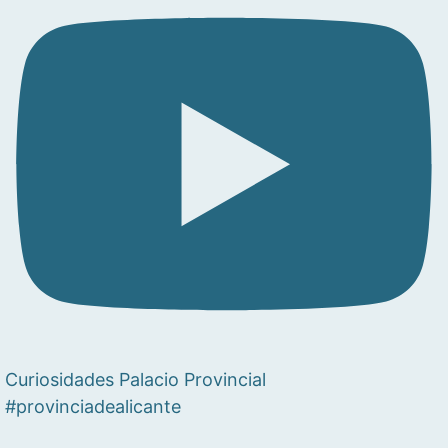
Curiosidades Palacio Provincial
#provinciadealicante