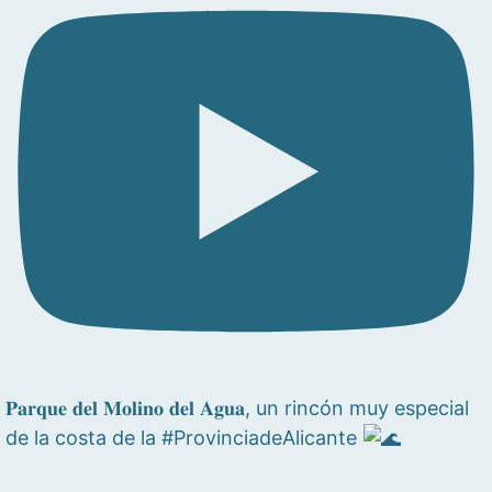
𝐏𝐚𝐫𝐪𝐮𝐞 𝐝𝐞𝐥 𝐌𝐨𝐥𝐢𝐧𝐨 𝐝𝐞𝐥 𝐀𝐠𝐮𝐚, un rincón muy especial
de la costa de la #ProvinciadeAlicante