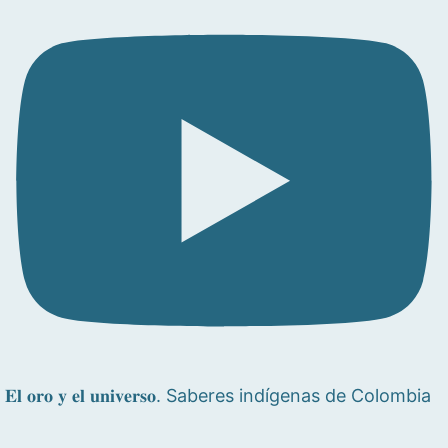
𝐄𝐥 𝐨𝐫𝐨 𝐲 𝐞𝐥 𝐮𝐧𝐢𝐯𝐞𝐫𝐬𝐨. Saberes indígenas de Colombia