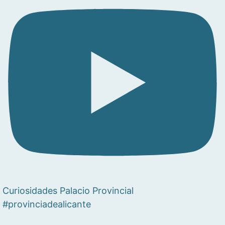
Curiosidades Palacio Provincial
#provinciadealicante