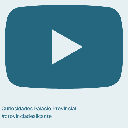
Curiosidades Palacio Provincial
#provinciadealicante