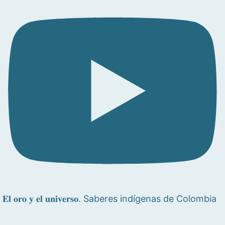
𝐄𝐥 𝐨𝐫𝐨 𝐲 𝐞𝐥 𝐮𝐧𝐢𝐯𝐞𝐫𝐬𝐨. Saberes indígenas de Colombia