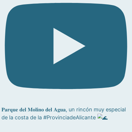
𝐏𝐚𝐫𝐪𝐮𝐞 𝐝𝐞𝐥 𝐌𝐨𝐥𝐢𝐧𝐨 𝐝𝐞𝐥 𝐀𝐠𝐮𝐚, un rincón muy especial
de la costa de la #ProvinciadeAlicante