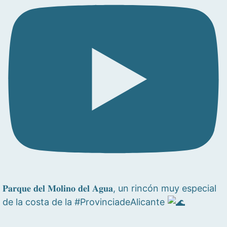
𝐏𝐚𝐫𝐪𝐮𝐞 𝐝𝐞𝐥 𝐌𝐨𝐥𝐢𝐧𝐨 𝐝𝐞𝐥 𝐀𝐠𝐮𝐚, un rincón muy especial
de la costa de la #ProvinciadeAlicante