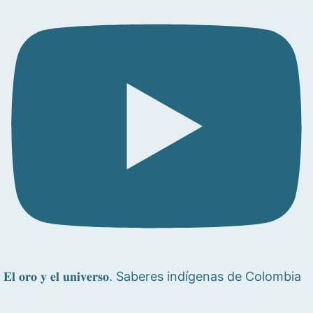
𝐄𝐥 𝐨𝐫𝐨 𝐲 𝐞𝐥 𝐮𝐧𝐢𝐯𝐞𝐫𝐬𝐨. Saberes indígenas de Colombia