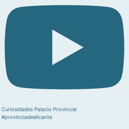
Curiosidades Palacio Provincial
#provinciadealicante