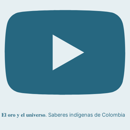
𝐄𝐥 𝐨𝐫𝐨 𝐲 𝐞𝐥 𝐮𝐧𝐢𝐯𝐞𝐫𝐬𝐨. Saberes indígenas de Colombia