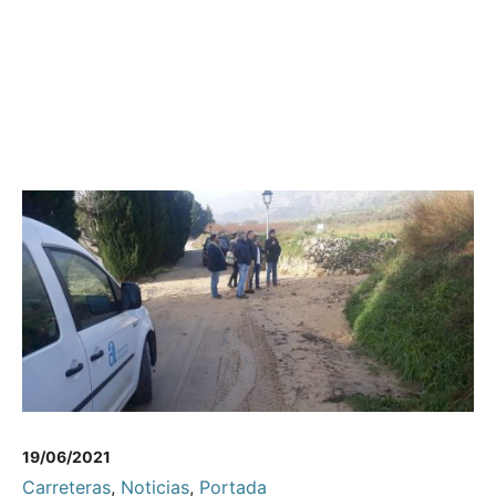
19/06/2021
Carreteras
,
Noticias
,
Portada