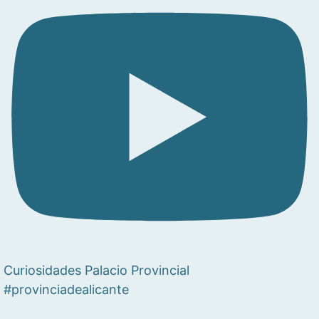
Curiosidades Palacio Provincial
#provinciadealicante