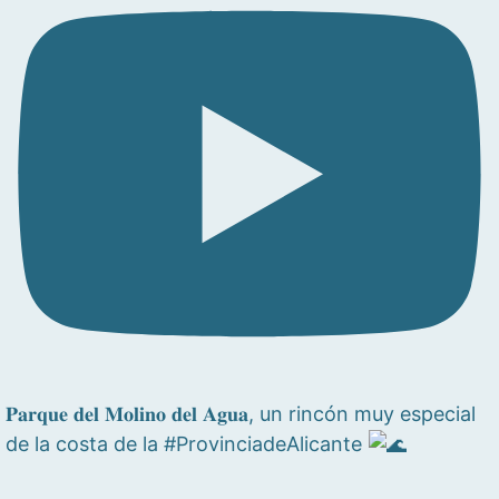
𝐏𝐚𝐫𝐪𝐮𝐞 𝐝𝐞𝐥 𝐌𝐨𝐥𝐢𝐧𝐨 𝐝𝐞𝐥 𝐀𝐠𝐮𝐚, un rincón muy especial
de la costa de la #ProvinciadeAlicante