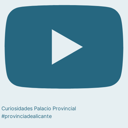
Curiosidades Palacio Provincial
#provinciadealicante