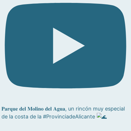
𝐏𝐚𝐫𝐪𝐮𝐞 𝐝𝐞𝐥 𝐌𝐨𝐥𝐢𝐧𝐨 𝐝𝐞𝐥 𝐀𝐠𝐮𝐚, un rincón muy especial
de la costa de la #ProvinciadeAlicante