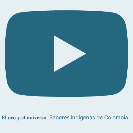
𝐄𝐥 𝐨𝐫𝐨 𝐲 𝐞𝐥 𝐮𝐧𝐢𝐯𝐞𝐫𝐬𝐨. Saberes indígenas de Colombia