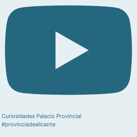
Curiosidades Palacio Provincial
#provinciadealicante