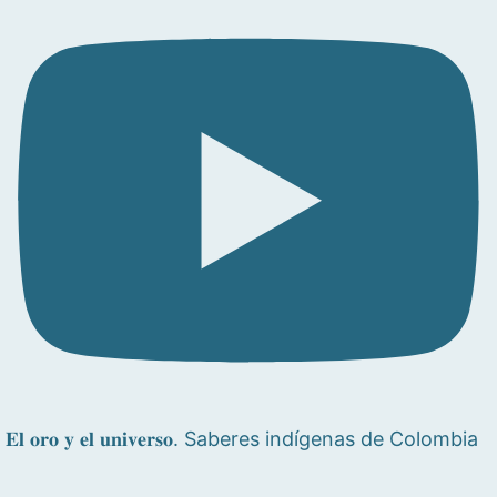
𝐄𝐥 𝐨𝐫𝐨 𝐲 𝐞𝐥 𝐮𝐧𝐢𝐯𝐞𝐫𝐬𝐨. Saberes indígenas de Colombia