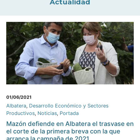
Actualidad
01/06/2021
Albatera
,
Desarrollo Económico y Sectores
Productivos
,
Noticias
,
Portada
Mazón defiende en Albatera el trasvase en
el corte de la primera breva con la que
arranca la campaña de 2021