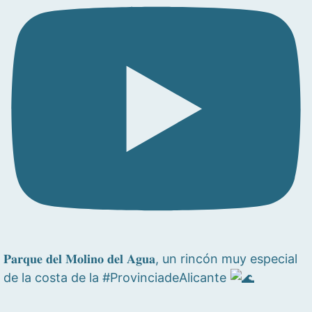
𝐏𝐚𝐫𝐪𝐮𝐞 𝐝𝐞𝐥 𝐌𝐨𝐥𝐢𝐧𝐨 𝐝𝐞𝐥 𝐀𝐠𝐮𝐚, un rincón muy especial
de la costa de la #ProvinciadeAlicante