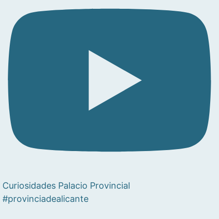
Curiosidades Palacio Provincial
#provinciadealicante