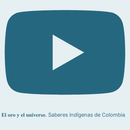
𝐄𝐥 𝐨𝐫𝐨 𝐲 𝐞𝐥 𝐮𝐧𝐢𝐯𝐞𝐫𝐬𝐨. Saberes indígenas de Colombia