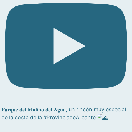
𝐏𝐚𝐫𝐪𝐮𝐞 𝐝𝐞𝐥 𝐌𝐨𝐥𝐢𝐧𝐨 𝐝𝐞𝐥 𝐀𝐠𝐮𝐚, un rincón muy especial
de la costa de la #ProvinciadeAlicante