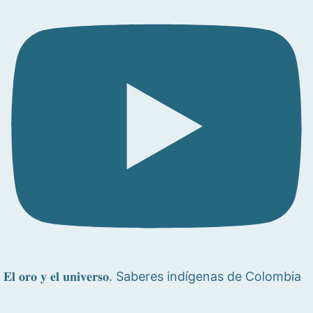
𝐄𝐥 𝐨𝐫𝐨 𝐲 𝐞𝐥 𝐮𝐧𝐢𝐯𝐞𝐫𝐬𝐨. Saberes indígenas de Colombia