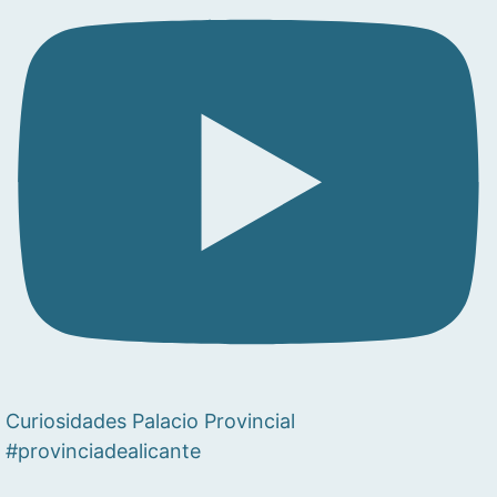
Curiosidades Palacio Provincial
#provinciadealicante