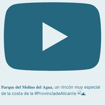
𝐏𝐚𝐫𝐪𝐮𝐞 𝐝𝐞𝐥 𝐌𝐨𝐥𝐢𝐧𝐨 𝐝𝐞𝐥 𝐀𝐠𝐮𝐚, un rincón muy especial
de la costa de la #ProvinciadeAlicante