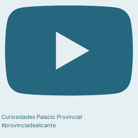
Curiosidades Palacio Provincial
#provinciadealicante