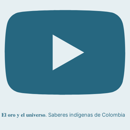
𝐄𝐥 𝐨𝐫𝐨 𝐲 𝐞𝐥 𝐮𝐧𝐢𝐯𝐞𝐫𝐬𝐨. Saberes indígenas de Colombia