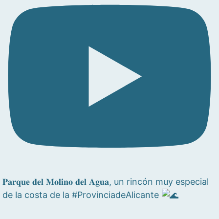
𝐏𝐚𝐫𝐪𝐮𝐞 𝐝𝐞𝐥 𝐌𝐨𝐥𝐢𝐧𝐨 𝐝𝐞𝐥 𝐀𝐠𝐮𝐚, un rincón muy especial
de la costa de la #ProvinciadeAlicante