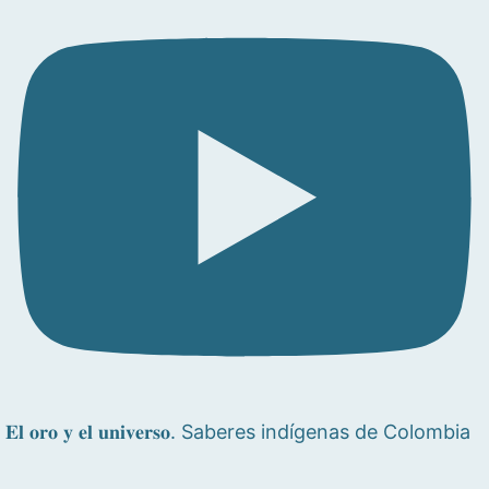
𝐄𝐥 𝐨𝐫𝐨 𝐲 𝐞𝐥 𝐮𝐧𝐢𝐯𝐞𝐫𝐬𝐨. Saberes indígenas de Colombia