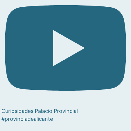
Curiosidades Palacio Provincial
#provinciadealicante