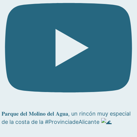
𝐏𝐚𝐫𝐪𝐮𝐞 𝐝𝐞𝐥 𝐌𝐨𝐥𝐢𝐧𝐨 𝐝𝐞𝐥 𝐀𝐠𝐮𝐚, un rincón muy especial
de la costa de la #ProvinciadeAlicante