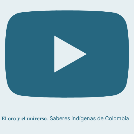
𝐄𝐥 𝐨𝐫𝐨 𝐲 𝐞𝐥 𝐮𝐧𝐢𝐯𝐞𝐫𝐬𝐨. Saberes indígenas de Colombia