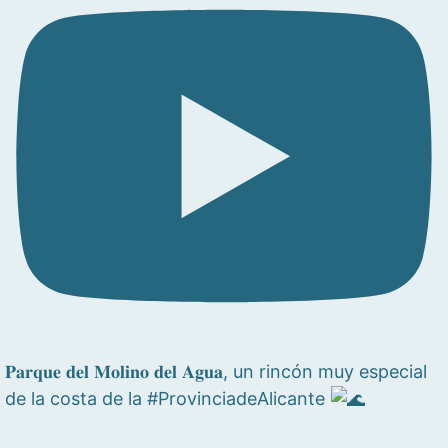
𝐏𝐚𝐫𝐪𝐮𝐞 𝐝𝐞𝐥 𝐌𝐨𝐥𝐢𝐧𝐨 𝐝𝐞𝐥 𝐀𝐠𝐮𝐚, un rincón muy especial
de la costa de la #ProvinciadeAlicante