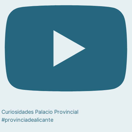
Curiosidades Palacio Provincial
#provinciadealicante