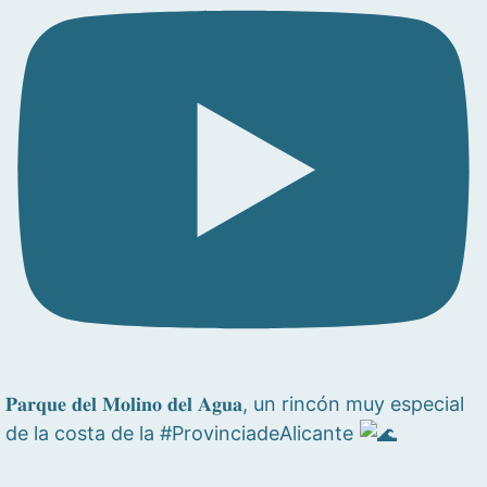
𝐏𝐚𝐫𝐪𝐮𝐞 𝐝𝐞𝐥 𝐌𝐨𝐥𝐢𝐧𝐨 𝐝𝐞𝐥 𝐀𝐠𝐮𝐚, un rincón muy especial
de la costa de la #ProvinciadeAlicante