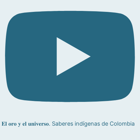
𝐄𝐥 𝐨𝐫𝐨 𝐲 𝐞𝐥 𝐮𝐧𝐢𝐯𝐞𝐫𝐬𝐨. Saberes indígenas de Colombia