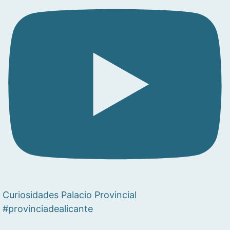
Curiosidades Palacio Provincial
#provinciadealicante