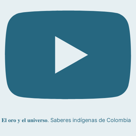
𝐄𝐥 𝐨𝐫𝐨 𝐲 𝐞𝐥 𝐮𝐧𝐢𝐯𝐞𝐫𝐬𝐨. Saberes indígenas de Colombia