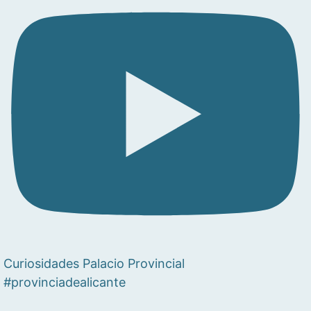
Curiosidades Palacio Provincial
#provinciadealicante