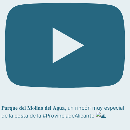
𝐏𝐚𝐫𝐪𝐮𝐞 𝐝𝐞𝐥 𝐌𝐨𝐥𝐢𝐧𝐨 𝐝𝐞𝐥 𝐀𝐠𝐮𝐚, un rincón muy especial
de la costa de la #ProvinciadeAlicante