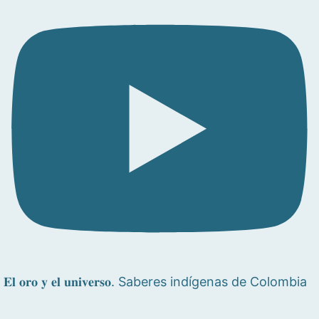
𝐄𝐥 𝐨𝐫𝐨 𝐲 𝐞𝐥 𝐮𝐧𝐢𝐯𝐞𝐫𝐬𝐨. Saberes indígenas de Colombia