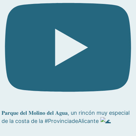
𝐏𝐚𝐫𝐪𝐮𝐞 𝐝𝐞𝐥 𝐌𝐨𝐥𝐢𝐧𝐨 𝐝𝐞𝐥 𝐀𝐠𝐮𝐚, un rincón muy especial
de la costa de la #ProvinciadeAlicante