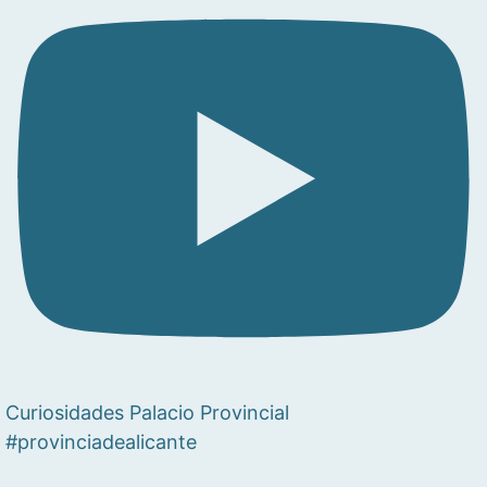
Curiosidades Palacio Provincial
#provinciadealicante