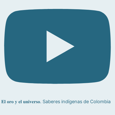
𝐄𝐥 𝐨𝐫𝐨 𝐲 𝐞𝐥 𝐮𝐧𝐢𝐯𝐞𝐫𝐬𝐨. Saberes indígenas de Colombia