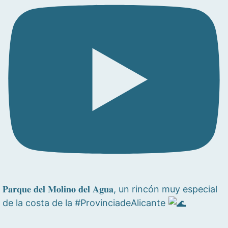
𝐏𝐚𝐫𝐪𝐮𝐞 𝐝𝐞𝐥 𝐌𝐨𝐥𝐢𝐧𝐨 𝐝𝐞𝐥 𝐀𝐠𝐮𝐚, un rincón muy especial
de la costa de la #ProvinciadeAlicante