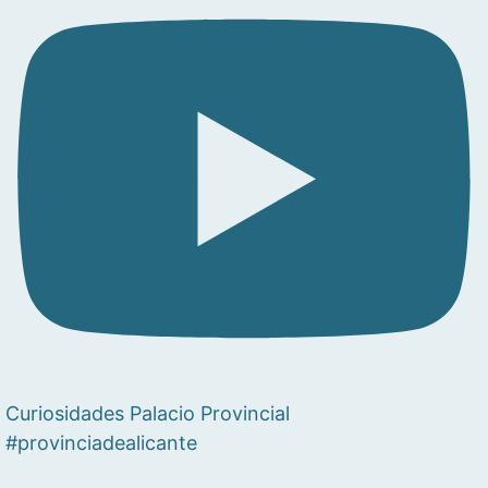
Curiosidades Palacio Provincial
#provinciadealicante