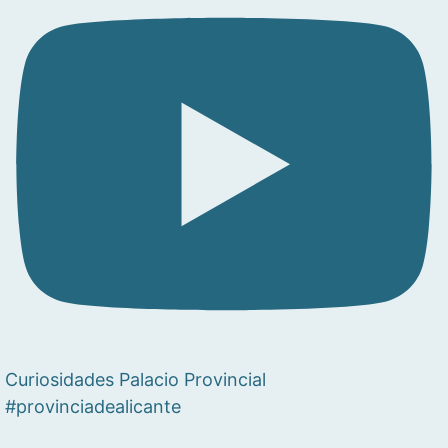
Curiosidades Palacio Provincial
#provinciadealicante