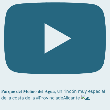
𝐏𝐚𝐫𝐪𝐮𝐞 𝐝𝐞𝐥 𝐌𝐨𝐥𝐢𝐧𝐨 𝐝𝐞𝐥 𝐀𝐠𝐮𝐚, un rincón muy especial
de la costa de la #ProvinciadeAlicante