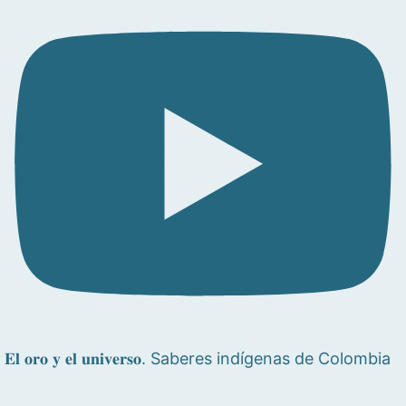
𝐄𝐥 𝐨𝐫𝐨 𝐲 𝐞𝐥 𝐮𝐧𝐢𝐯𝐞𝐫𝐬𝐨. Saberes indígenas de Colombia