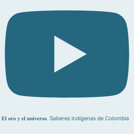
𝐄𝐥 𝐨𝐫𝐨 𝐲 𝐞𝐥 𝐮𝐧𝐢𝐯𝐞𝐫𝐬𝐨. Saberes indígenas de Colombia