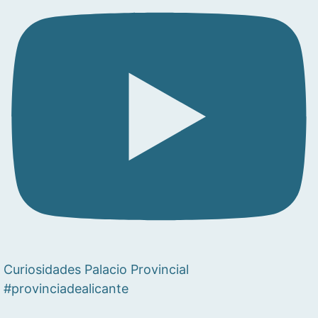
Curiosidades Palacio Provincial
#provinciadealicante