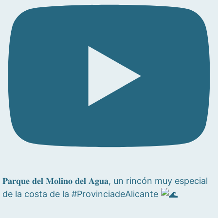
𝐏𝐚𝐫𝐪𝐮𝐞 𝐝𝐞𝐥 𝐌𝐨𝐥𝐢𝐧𝐨 𝐝𝐞𝐥 𝐀𝐠𝐮𝐚, un rincón muy especial
de la costa de la #ProvinciadeAlicante