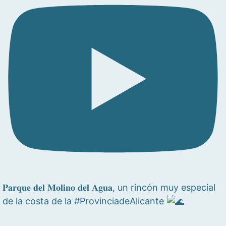
𝐏𝐚𝐫𝐪𝐮𝐞 𝐝𝐞𝐥 𝐌𝐨𝐥𝐢𝐧𝐨 𝐝𝐞𝐥 𝐀𝐠𝐮𝐚, un rincón muy especial
de la costa de la #ProvinciadeAlicante