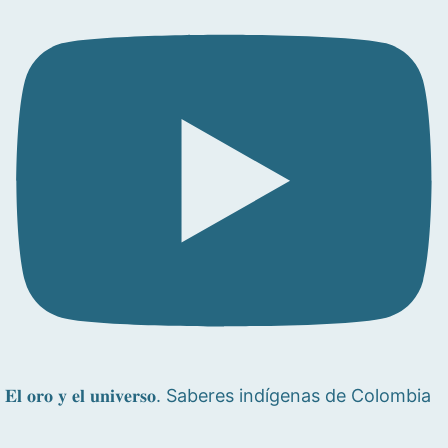
𝐄𝐥 𝐨𝐫𝐨 𝐲 𝐞𝐥 𝐮𝐧𝐢𝐯𝐞𝐫𝐬𝐨. Saberes indígenas de Colombia