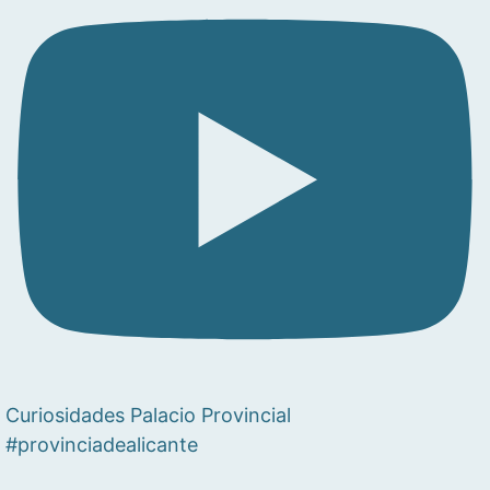
Curiosidades Palacio Provincial
#provinciadealicante