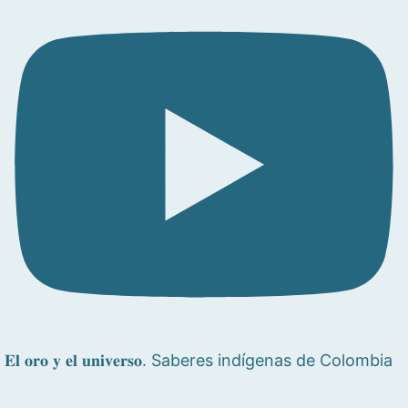
𝐄𝐥 𝐨𝐫𝐨 𝐲 𝐞𝐥 𝐮𝐧𝐢𝐯𝐞𝐫𝐬𝐨. Saberes indígenas de Colombia