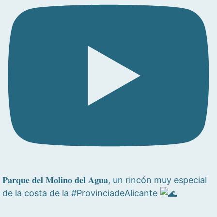
𝐏𝐚𝐫𝐪𝐮𝐞 𝐝𝐞𝐥 𝐌𝐨𝐥𝐢𝐧𝐨 𝐝𝐞𝐥 𝐀𝐠𝐮𝐚, un rincón muy especial
de la costa de la #ProvinciadeAlicante