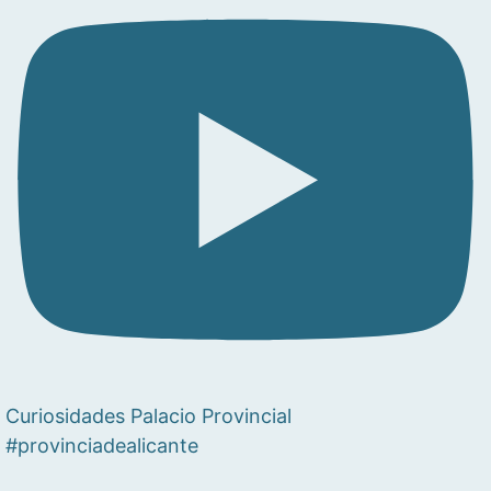
Curiosidades Palacio Provincial
#provinciadealicante