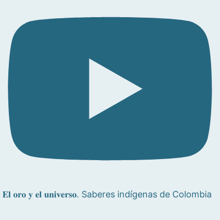
𝐄𝐥 𝐨𝐫𝐨 𝐲 𝐞𝐥 𝐮𝐧𝐢𝐯𝐞𝐫𝐬𝐨. Saberes indígenas de Colombia