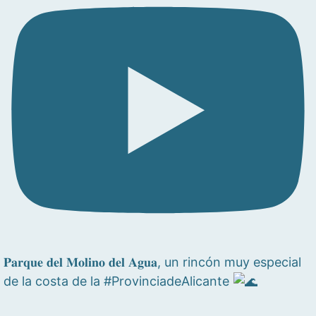
𝐏𝐚𝐫𝐪𝐮𝐞 𝐝𝐞𝐥 𝐌𝐨𝐥𝐢𝐧𝐨 𝐝𝐞𝐥 𝐀𝐠𝐮𝐚, un rincón muy especial
de la costa de la #ProvinciadeAlicante