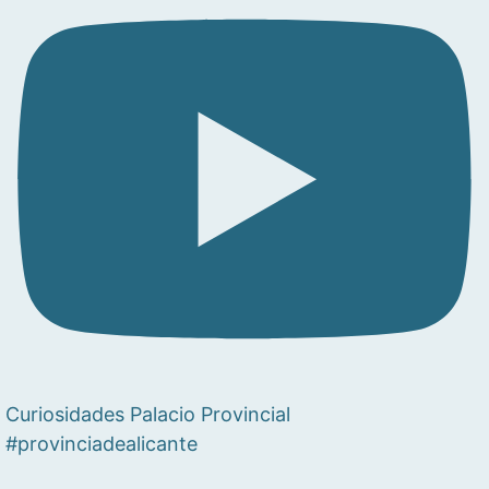
Curiosidades Palacio Provincial
#provinciadealicante