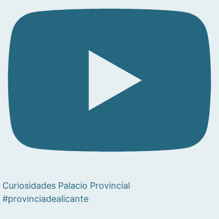
Curiosidades Palacio Provincial
#provinciadealicante