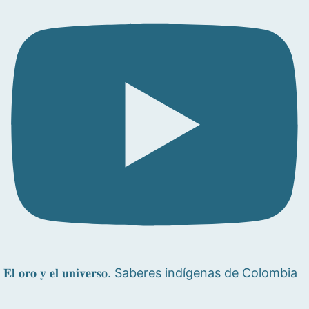
𝐄𝐥 𝐨𝐫𝐨 𝐲 𝐞𝐥 𝐮𝐧𝐢𝐯𝐞𝐫𝐬𝐨. Saberes indígenas de Colombia