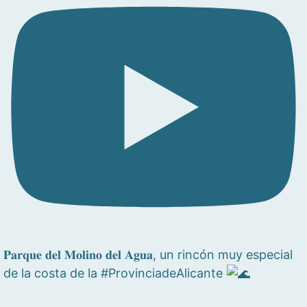
𝐏𝐚𝐫𝐪𝐮𝐞 𝐝𝐞𝐥 𝐌𝐨𝐥𝐢𝐧𝐨 𝐝𝐞𝐥 𝐀𝐠𝐮𝐚, un rincón muy especial
de la costa de la #ProvinciadeAlicante