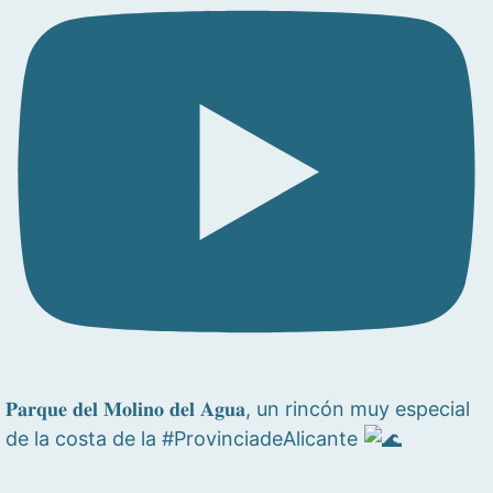
𝐏𝐚𝐫𝐪𝐮𝐞 𝐝𝐞𝐥 𝐌𝐨𝐥𝐢𝐧𝐨 𝐝𝐞𝐥 𝐀𝐠𝐮𝐚, un rincón muy especial
de la costa de la #ProvinciadeAlicante