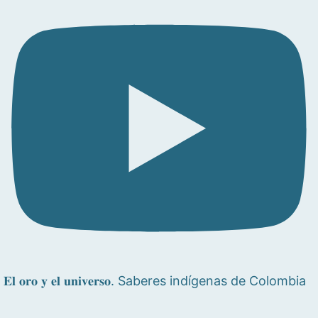
𝐄𝐥 𝐨𝐫𝐨 𝐲 𝐞𝐥 𝐮𝐧𝐢𝐯𝐞𝐫𝐬𝐨. Saberes indígenas de Colombia