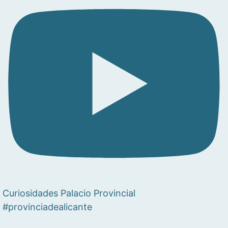
Curiosidades Palacio Provincial
#provinciadealicante