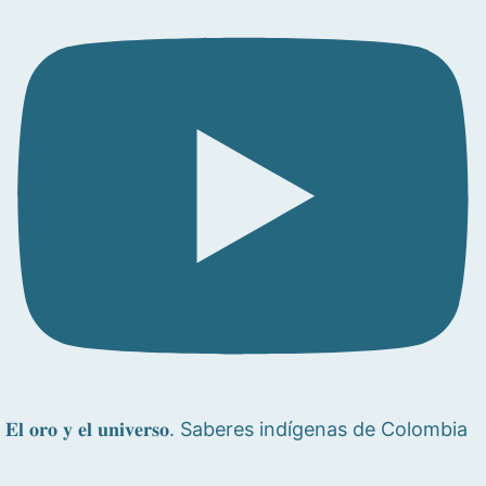
𝐄𝐥 𝐨𝐫𝐨 𝐲 𝐞𝐥 𝐮𝐧𝐢𝐯𝐞𝐫𝐬𝐨. Saberes indígenas de Colombia