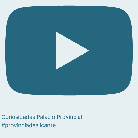
Curiosidades Palacio Provincial
#provinciadealicante