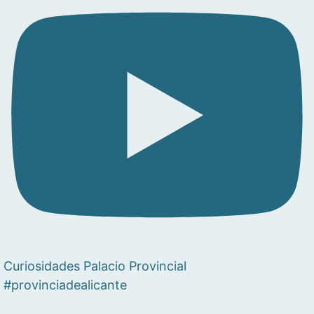
Curiosidades Palacio Provincial
#provinciadealicante