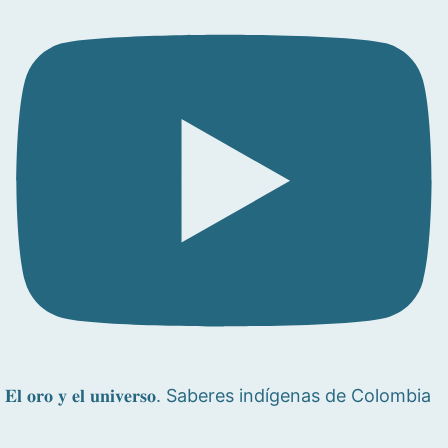
𝐄𝐥 𝐨𝐫𝐨 𝐲 𝐞𝐥 𝐮𝐧𝐢𝐯𝐞𝐫𝐬𝐨. Saberes indígenas de Colombia