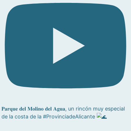
𝐏𝐚𝐫𝐪𝐮𝐞 𝐝𝐞𝐥 𝐌𝐨𝐥𝐢𝐧𝐨 𝐝𝐞𝐥 𝐀𝐠𝐮𝐚, un rincón muy especial
de la costa de la #ProvinciadeAlicante