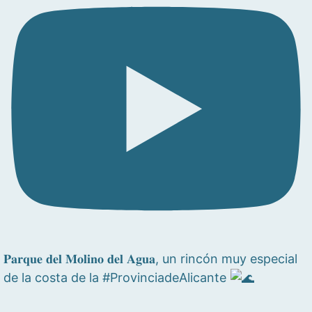
𝐏𝐚𝐫𝐪𝐮𝐞 𝐝𝐞𝐥 𝐌𝐨𝐥𝐢𝐧𝐨 𝐝𝐞𝐥 𝐀𝐠𝐮𝐚, un rincón muy especial
de la costa de la #ProvinciadeAlicante