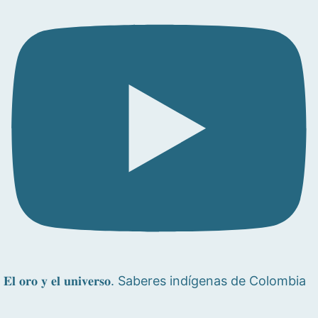
𝐄𝐥 𝐨𝐫𝐨 𝐲 𝐞𝐥 𝐮𝐧𝐢𝐯𝐞𝐫𝐬𝐨. Saberes indígenas de Colombia