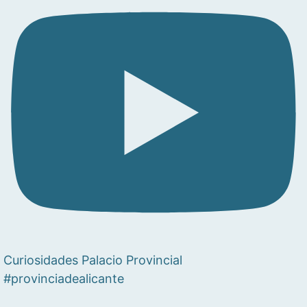
Curiosidades Palacio Provincial
#provinciadealicante