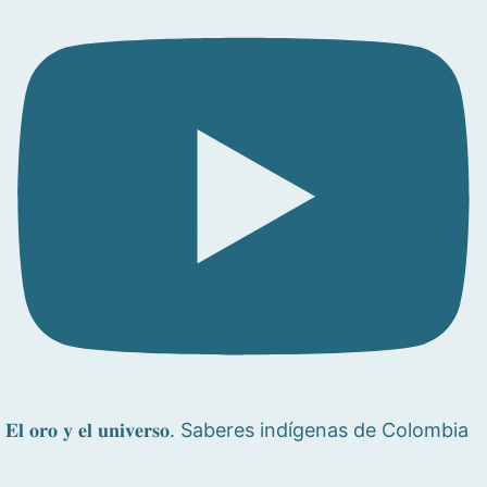
𝐄𝐥 𝐨𝐫𝐨 𝐲 𝐞𝐥 𝐮𝐧𝐢𝐯𝐞𝐫𝐬𝐨. Saberes indígenas de Colombia