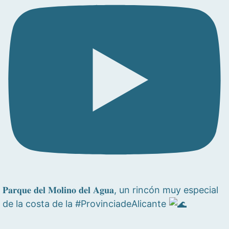
𝐏𝐚𝐫𝐪𝐮𝐞 𝐝𝐞𝐥 𝐌𝐨𝐥𝐢𝐧𝐨 𝐝𝐞𝐥 𝐀𝐠𝐮𝐚, un rincón muy especial
de la costa de la #ProvinciadeAlicante