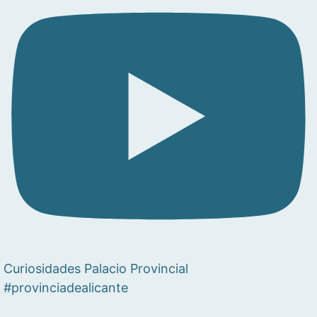
Curiosidades Palacio Provincial
#provinciadealicante