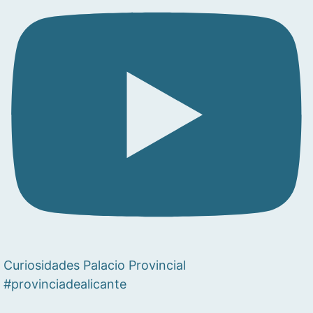
Curiosidades Palacio Provincial
#provinciadealicante