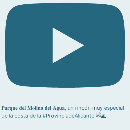
𝐏𝐚𝐫𝐪𝐮𝐞 𝐝𝐞𝐥 𝐌𝐨𝐥𝐢𝐧𝐨 𝐝𝐞𝐥 𝐀𝐠𝐮𝐚, un rincón muy especial
de la costa de la #ProvinciadeAlicante