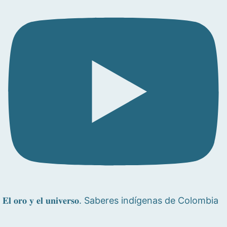
𝐄𝐥 𝐨𝐫𝐨 𝐲 𝐞𝐥 𝐮𝐧𝐢𝐯𝐞𝐫𝐬𝐨. Saberes indígenas de Colombia