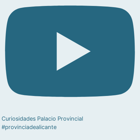
Curiosidades Palacio Provincial
#provinciadealicante