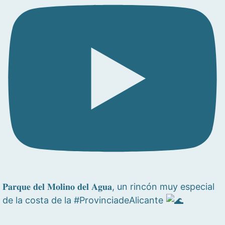
𝐏𝐚𝐫𝐪𝐮𝐞 𝐝𝐞𝐥 𝐌𝐨𝐥𝐢𝐧𝐨 𝐝𝐞𝐥 𝐀𝐠𝐮𝐚, un rincón muy especial
de la costa de la #ProvinciadeAlicante