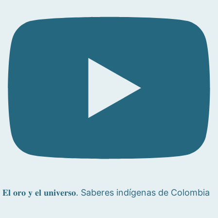
𝐄𝐥 𝐨𝐫𝐨 𝐲 𝐞𝐥 𝐮𝐧𝐢𝐯𝐞𝐫𝐬𝐨. Saberes indígenas de Colombia