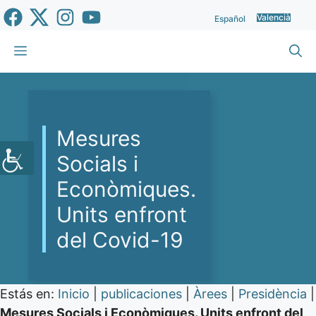
Vés
Valencià
Español
al
contingut
Menu
Mesures
Socials i
Econòmiques.
Units enfront
del Covid-19
Estás en:
Inicio
|
publicaciones
|
Àrees
|
Presidència
|
Mesures Socials i Econòmiques. Units enfront del