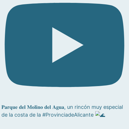
𝐏𝐚𝐫𝐪𝐮𝐞 𝐝𝐞𝐥 𝐌𝐨𝐥𝐢𝐧𝐨 𝐝𝐞𝐥 𝐀𝐠𝐮𝐚, un rincón muy especial
de la costa de la #ProvinciadeAlicante