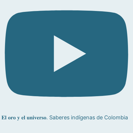
𝐄𝐥 𝐨𝐫𝐨 𝐲 𝐞𝐥 𝐮𝐧𝐢𝐯𝐞𝐫𝐬𝐨. Saberes indígenas de Colombia