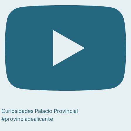
Curiosidades Palacio Provincial
#provinciadealicante