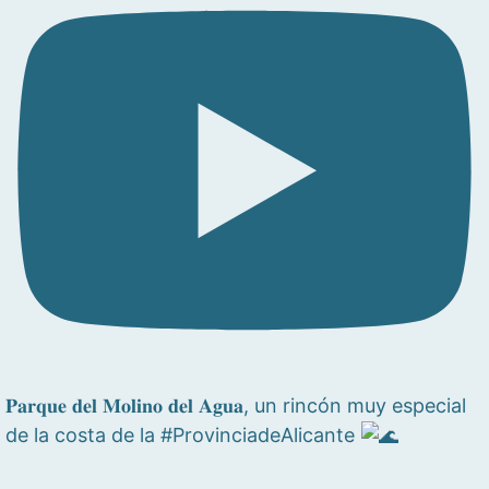
𝐏𝐚𝐫𝐪𝐮𝐞 𝐝𝐞𝐥 𝐌𝐨𝐥𝐢𝐧𝐨 𝐝𝐞𝐥 𝐀𝐠𝐮𝐚, un rincón muy especial
de la costa de la #ProvinciadeAlicante