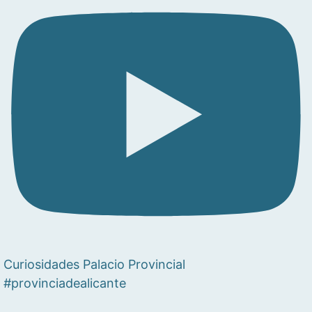
Curiosidades Palacio Provincial
#provinciadealicante