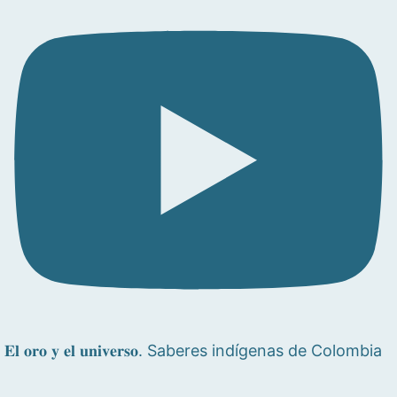
𝐄𝐥 𝐨𝐫𝐨 𝐲 𝐞𝐥 𝐮𝐧𝐢𝐯𝐞𝐫𝐬𝐨. Saberes indígenas de Colombia