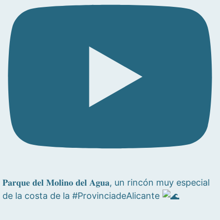
𝐏𝐚𝐫𝐪𝐮𝐞 𝐝𝐞𝐥 𝐌𝐨𝐥𝐢𝐧𝐨 𝐝𝐞𝐥 𝐀𝐠𝐮𝐚, un rincón muy especial
de la costa de la #ProvinciadeAlicante