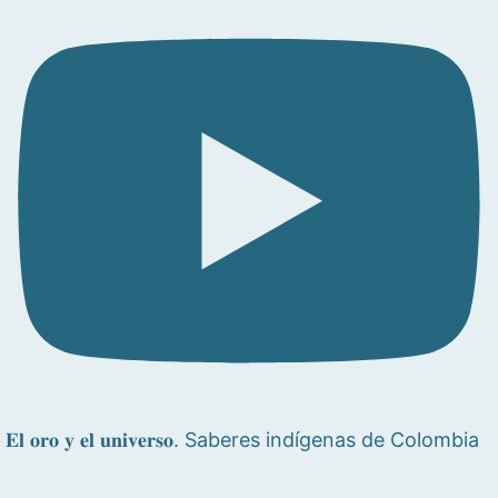
𝐄𝐥 𝐨𝐫𝐨 𝐲 𝐞𝐥 𝐮𝐧𝐢𝐯𝐞𝐫𝐬𝐨. Saberes indígenas de Colombia