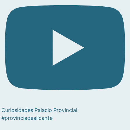
Curiosidades Palacio Provincial
#provinciadealicante