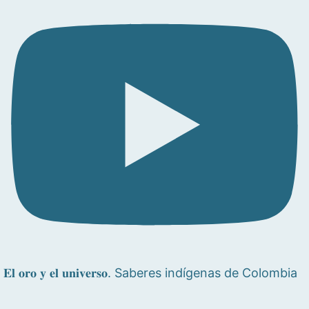
𝐄𝐥 𝐨𝐫𝐨 𝐲 𝐞𝐥 𝐮𝐧𝐢𝐯𝐞𝐫𝐬𝐨. Saberes indígenas de Colombia