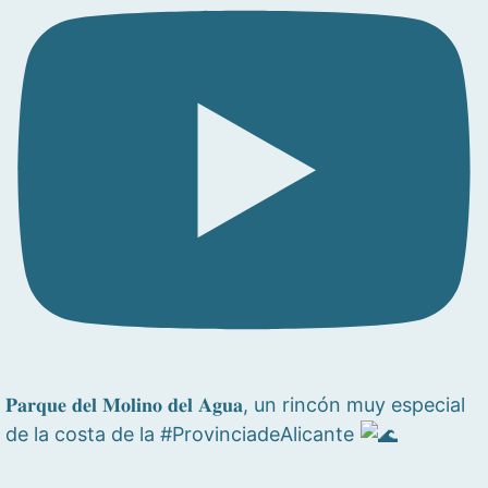
𝐏𝐚𝐫𝐪𝐮𝐞 𝐝𝐞𝐥 𝐌𝐨𝐥𝐢𝐧𝐨 𝐝𝐞𝐥 𝐀𝐠𝐮𝐚, un rincón muy especial
de la costa de la #ProvinciadeAlicante