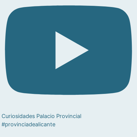
Curiosidades Palacio Provincial
#provinciadealicante