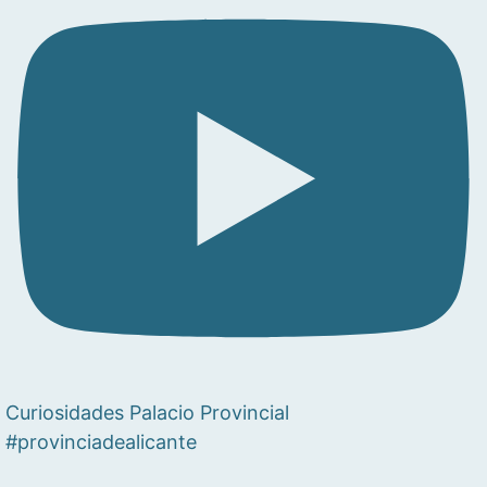
Curiosidades Palacio Provincial
#provinciadealicante