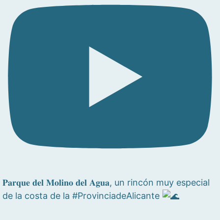
𝐏𝐚𝐫𝐪𝐮𝐞 𝐝𝐞𝐥 𝐌𝐨𝐥𝐢𝐧𝐨 𝐝𝐞𝐥 𝐀𝐠𝐮𝐚, un rincón muy especial
de la costa de la #ProvinciadeAlicante