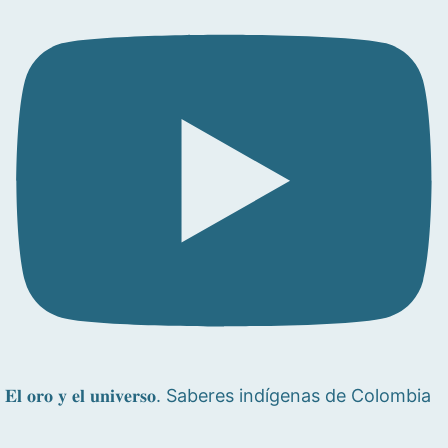
𝐄𝐥 𝐨𝐫𝐨 𝐲 𝐞𝐥 𝐮𝐧𝐢𝐯𝐞𝐫𝐬𝐨. Saberes indígenas de Colombia