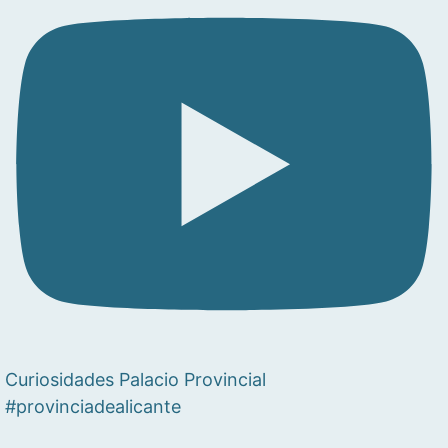
Curiosidades Palacio Provincial
#provinciadealicante