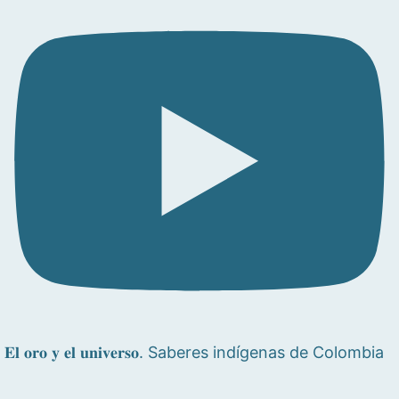
𝐄𝐥 𝐨𝐫𝐨 𝐲 𝐞𝐥 𝐮𝐧𝐢𝐯𝐞𝐫𝐬𝐨. Saberes indígenas de Colombia