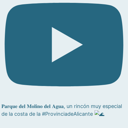
𝐏𝐚𝐫𝐪𝐮𝐞 𝐝𝐞𝐥 𝐌𝐨𝐥𝐢𝐧𝐨 𝐝𝐞𝐥 𝐀𝐠𝐮𝐚, un rincón muy especial
de la costa de la #ProvinciadeAlicante