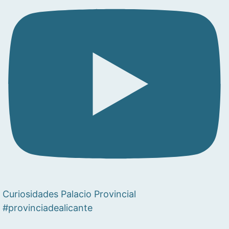
Curiosidades Palacio Provincial
#provinciadealicante