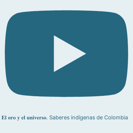
𝐄𝐥 𝐨𝐫𝐨 𝐲 𝐞𝐥 𝐮𝐧𝐢𝐯𝐞𝐫𝐬𝐨. Saberes indígenas de Colombia