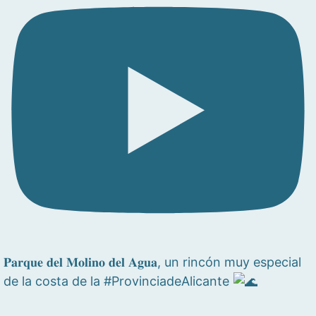
𝐏𝐚𝐫𝐪𝐮𝐞 𝐝𝐞𝐥 𝐌𝐨𝐥𝐢𝐧𝐨 𝐝𝐞𝐥 𝐀𝐠𝐮𝐚, un rincón muy especial
de la costa de la #ProvinciadeAlicante