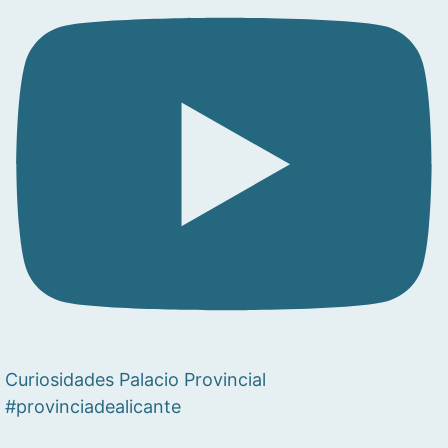
Curiosidades Palacio Provincial
#provinciadealicante