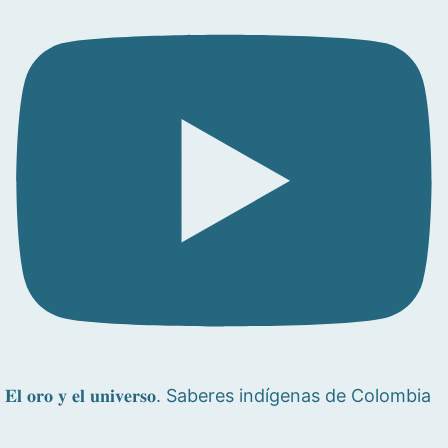
𝐄𝐥 𝐨𝐫𝐨 𝐲 𝐞𝐥 𝐮𝐧𝐢𝐯𝐞𝐫𝐬𝐨. Saberes indígenas de Colombia