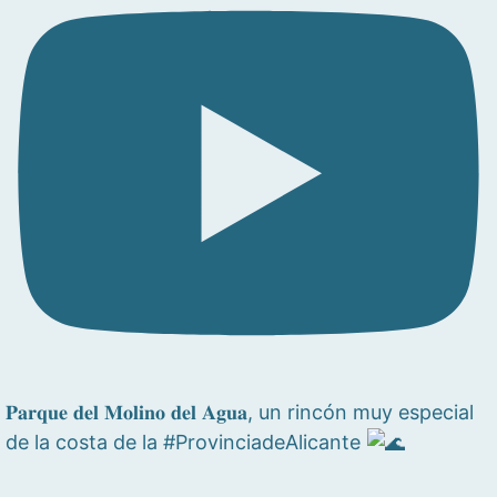
𝐏𝐚𝐫𝐪𝐮𝐞 𝐝𝐞𝐥 𝐌𝐨𝐥𝐢𝐧𝐨 𝐝𝐞𝐥 𝐀𝐠𝐮𝐚, un rincón muy especial
de la costa de la #ProvinciadeAlicante