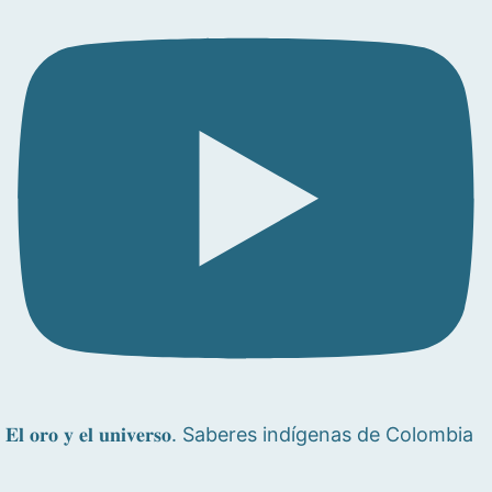
𝐄𝐥 𝐨𝐫𝐨 𝐲 𝐞𝐥 𝐮𝐧𝐢𝐯𝐞𝐫𝐬𝐨. Saberes indígenas de Colombia