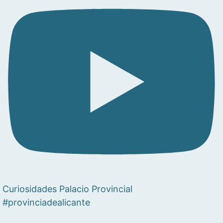
Curiosidades Palacio Provincial
#provinciadealicante