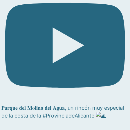
𝐏𝐚𝐫𝐪𝐮𝐞 𝐝𝐞𝐥 𝐌𝐨𝐥𝐢𝐧𝐨 𝐝𝐞𝐥 𝐀𝐠𝐮𝐚, un rincón muy especial
de la costa de la #ProvinciadeAlicante