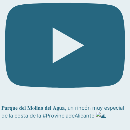
𝐏𝐚𝐫𝐪𝐮𝐞 𝐝𝐞𝐥 𝐌𝐨𝐥𝐢𝐧𝐨 𝐝𝐞𝐥 𝐀𝐠𝐮𝐚, un rincón muy especial
de la costa de la #ProvinciadeAlicante