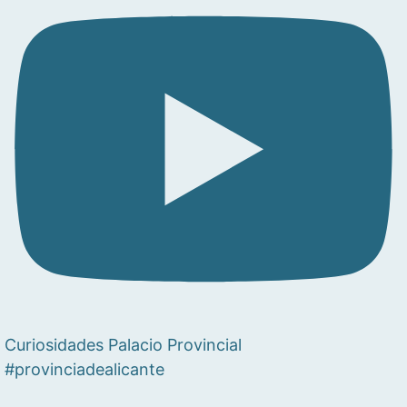
Curiosidades Palacio Provincial
#provinciadealicante