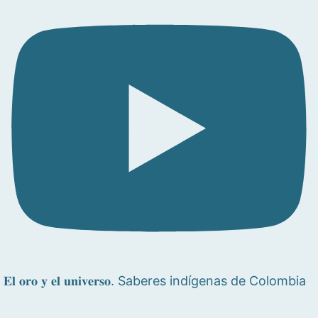
𝐄𝐥 𝐨𝐫𝐨 𝐲 𝐞𝐥 𝐮𝐧𝐢𝐯𝐞𝐫𝐬𝐨. Saberes indígenas de Colombia