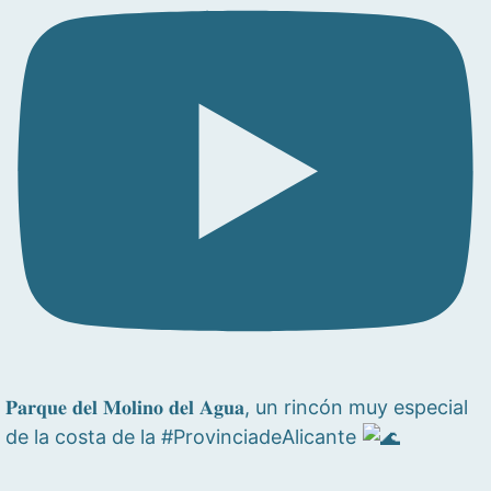
𝐏𝐚𝐫𝐪𝐮𝐞 𝐝𝐞𝐥 𝐌𝐨𝐥𝐢𝐧𝐨 𝐝𝐞𝐥 𝐀𝐠𝐮𝐚, un rincón muy especial
de la costa de la #ProvinciadeAlicante