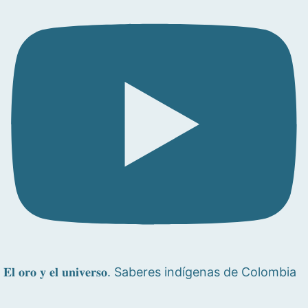
𝐄𝐥 𝐨𝐫𝐨 𝐲 𝐞𝐥 𝐮𝐧𝐢𝐯𝐞𝐫𝐬𝐨. Saberes indígenas de Colombia