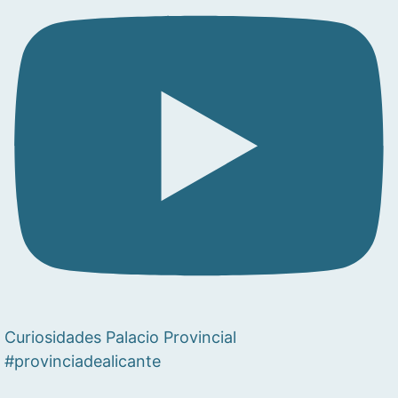
Curiosidades Palacio Provincial
#provinciadealicante