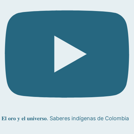
𝐄𝐥 𝐨𝐫𝐨 𝐲 𝐞𝐥 𝐮𝐧𝐢𝐯𝐞𝐫𝐬𝐨. Saberes indígenas de Colombia