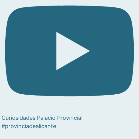
Curiosidades Palacio Provincial
#provinciadealicante