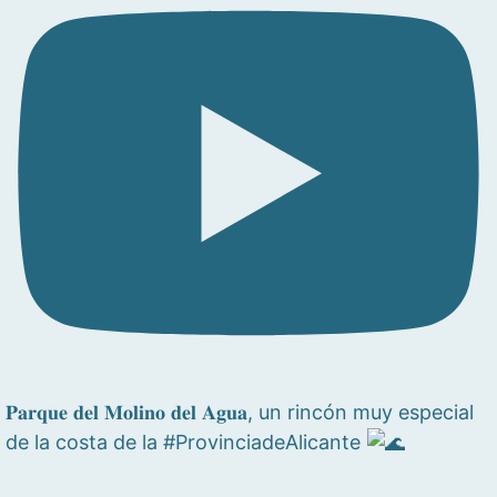
𝐏𝐚𝐫𝐪𝐮𝐞 𝐝𝐞𝐥 𝐌𝐨𝐥𝐢𝐧𝐨 𝐝𝐞𝐥 𝐀𝐠𝐮𝐚, un rincón muy especial
de la costa de la #ProvinciadeAlicante